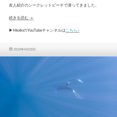
友人紹介のシークレットビーチで潜ってきました。
友人紹介の沖縄シークレットビーチでシュノーケ
続きを読む
▶︎HitoikiのYouTubeチャンネルは
こちら♪
投
2019年4月20日
稿
日: