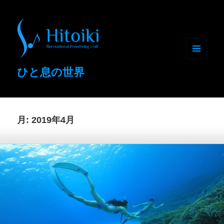
メニュ
ひと息の世界
ーとウ
ィジェ
ット
月:
2019年4月