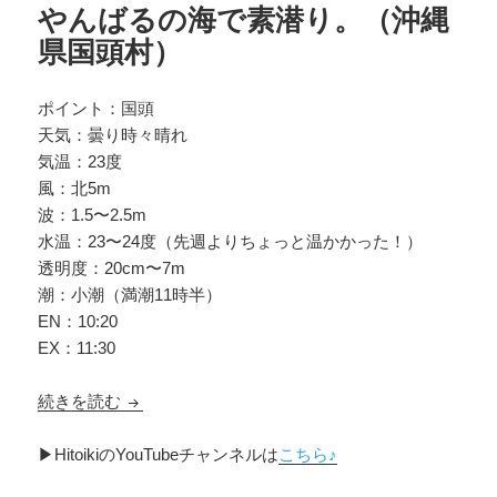
やんばるの海で素潜り。（沖縄
県国頭村）
ポイント：国頭
天気：曇り時々晴れ
気温：23度
風：北5m
波：1.5〜2.5m
水温：23〜24度（先週よりちょっと温かかった！）
透明度：20cm〜7m
潮：小潮（満潮11時半）
EN：10:20
EX：11:30
やんばるの海で素潜り。（沖縄県国頭村）
続きを読む
▶︎HitoikiのYouTubeチャンネルは
こちら♪