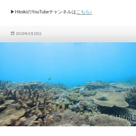
▶︎HitoikiのYouTubeチャンネルは
こちら♪
投
2019年4月29日
稿
日: