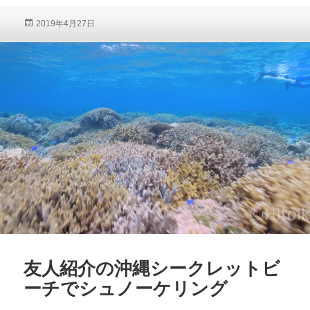
投
2019年4月27日
稿
日:
友人紹介の沖縄シークレットビ
ーチでシュノーケリング